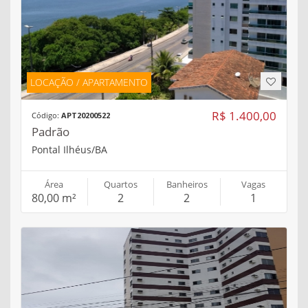
LOCAÇÃO / APARTAMENTO
R$ 1.400,00
Código:
APT20200522
Padrão
Pontal Ilhéus/BA
Área
Quartos
Banheiros
Vagas
80,00 m²
2
2
1