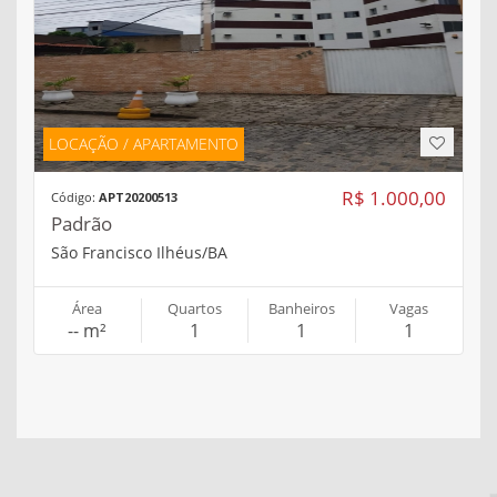
LOCAÇÃO / APARTAMENTO
R$ 1.000,00
Código:
APT20200513
Padrão
São Francisco Ilhéus/BA
Área
Quartos
Banheiros
Vagas
-- m²
1
1
1