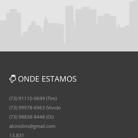
ONDE ESTAMOS
(73) 91110-0699 (Tim)
(73) 99978-6963 (Vivo)o
(73) 98838-8448 (Oi)
alcinolins@gmail.com
13.831