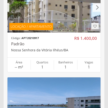
LOCAÇÃO / APARTAMENTO
R$ 1.400,00
Código:
APT20210917
Padrão
Nossa Senhora da Vitória Ilhéus/BA
Área
Quartos
Banheiros
Vagas
-- m²
1
1
1