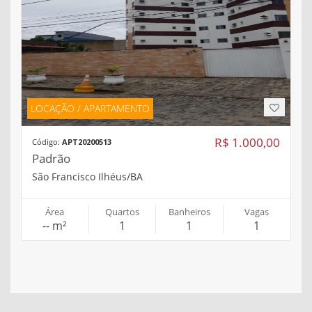
LOCAÇÃO / APARTAMENTO
R$ 1.000,00
Código:
APT20200513
Padrão
São Francisco Ilhéus/BA
Área
Quartos
Banheiros
Vagas
-- m²
1
1
1