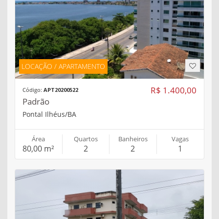
LOCAÇÃO / APARTAMENTO
R$ 1.400,00
Código:
APT20200522
Padrão
Pontal Ilhéus/BA
Área
Quartos
Banheiros
Vagas
80,00 m²
2
2
1