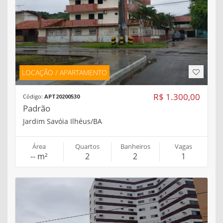
LOCAÇÃO / APARTAMENTO
R$ 1.300,00
Código:
APT20200530
Padrão
Jardim Savóia Ilhéus/BA
Área
Quartos
Banheiros
Vagas
-- m²
2
2
1