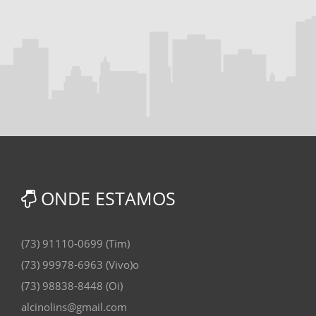
ONDE ESTAMOS
(73) 91110-0699 (Tim)
(73) 99978-6963 (Vivo)o
(73) 98838-8448 (Oi)
alcinolins@gmail.com